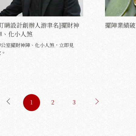
[盯睛設計創辦人游聿名]擺財神
擺陣業績破
陣、化小人煞
辦公室擺財神陣、化小人煞，立即見
效。
1
2
3