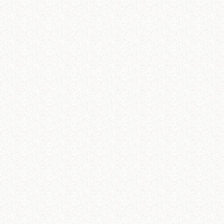
乾兌離震巽坎艮坤
青龍白虎朱雀玄武
立春雨水驚蟄
春分清明穀雨
立夏小滿芒種