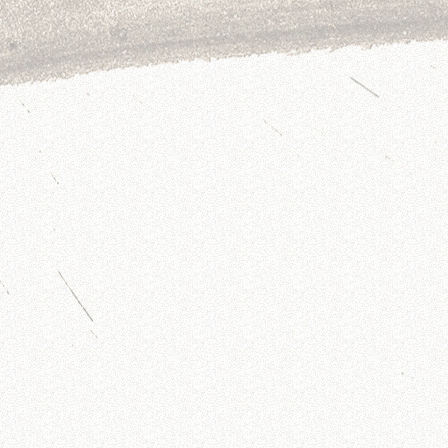
真詐休詐重詐
立秋處暑白露