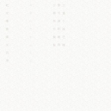
八八六十四卦
戊己庚辛壬癸
立冬小雪大雪
日奇月奇星奇