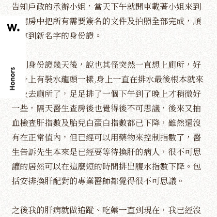
告知戶政的承辦小姐，當天下午就開車載著小姐來到
我病房中把所有需要簽名的文件及拍照全部完成，順
利拿到新名字的身份證。
拿到身份證幾天後，說也其怪突然一直想上廁所，好
像身上有裝水龍頭一樣,身上一直在排水最後根本就來
不及去廁所了，足足排了一個下午到了晚上才稍微好
一些，隔天醫生查房後也覺得後不可思議，後來又抽
血檢查肝指數及胎兒白蛋白指數都已下降，雖然還沒
有在正常值內，但已經可以用藥物來控制指數了，醫
生告訴先生本來是已經要等待換肝的病人，很不可思
讙的居然可以在這麼短的時間排出腹水指數下降。包
括安排換肝配對的專業醫師都覺得很不可思議。
之後我的肝病就做追蹤、吃藥一直到現在，我已經沒