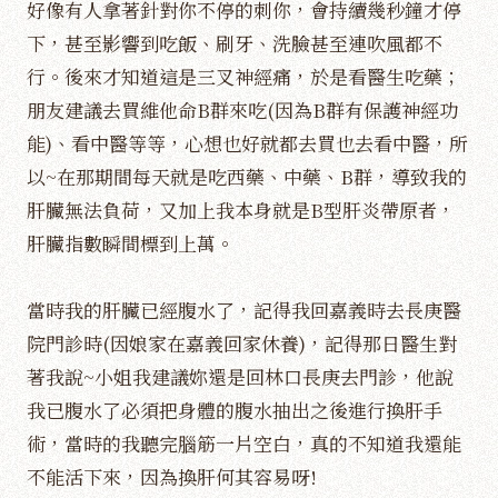
好像有人拿著針對你不停的刺你，會持續幾秒鐘才停
下，甚至影響到吃飯、刷牙、洗臉甚至連吹風都不
行。後來才知道這是三叉神經痛，於是看醫生吃藥；
朋友建議去買維他命B群來吃(因為B群有保護神經功
能)、看中醫等等，心想也好就都去買也去看中醫，所
以~在那期間每天就是吃西藥、中藥、B群，導致我的
肝臟無法負荷，又加上我本身就是B型肝炎帶原者，
肝臟指數瞬間標到上萬。
當時我的肝臟已經腹水了，記得我回嘉義時去長庚醫
院門診時(因娘家在嘉義回家休養)，記得那日醫生對
著我說~小姐我建議妳還是回林口長庚去門診，他說
我已腹水了必須把身體的腹水抽出之後進行換肝手
術，當時的我聽完腦筋一片空白，真的不知道我還能
不能活下來，因為換肝何其容易呀!