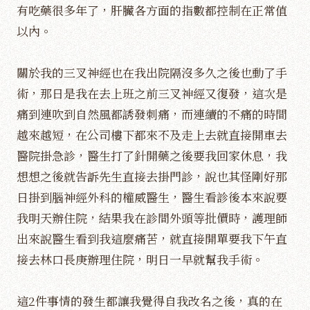
有吃藥很多年了，肝臟各方面的指數都控制在正常值
以內。
關於我的三叉神經也在我出院隔沒多久之後也動了手
術，那日是我在去上班之前三叉神經又復發，這次是
痛到連吹到自然風都誘發刺痛，而連續的不痛的時間
越來越短，在公司樓下都來不及走上去就直接開車去
醫院掛急診，醫生打了針開藥之後要我回家休息，我
想想之後就告訴先生直接去掛門診，說也其怪剛好那
日掛到腦神經外科的權威醫生，醫生看診後本來說要
我明天辦住院，結果我在診間外頭等批價時，護理師
出來說醫生看到我這麼痛苦，就直接開單要我下午直
接去林口長庚辦理住院，明日一早就幫我手術。
這2件事情的發生都讓我覺得自我改名之後，真的在